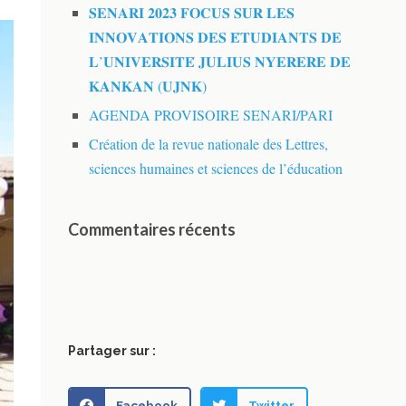
𝐒𝐄𝐍𝐀𝐑𝐈 𝟐𝟎𝟐𝟑 𝐅𝐎𝐂𝐔𝐒 𝐒𝐔𝐑 𝐋𝐄𝐒
𝐈𝐍𝐍𝐎𝐕𝐀𝐓𝐈𝐎𝐍𝐒 𝐃𝐄𝐒 𝐄́𝐓𝐔𝐃𝐈𝐀𝐍𝐓𝐒 𝐃𝐄
𝐋’𝐔𝐍𝐈𝐕𝐄𝐑𝐒𝐈𝐓𝐄́ 𝐉𝐔𝐋𝐈𝐔𝐒 𝐍𝐘𝐄𝐑𝐄𝐑𝐄 𝐃𝐄
𝐊𝐀𝐍𝐊𝐀𝐍 (𝐔𝐉𝐍𝐊)
AGENDA PROVISOIRE SENARI/PARI
Création de la revue nationale des Lettres,
sciences humaines et sciences de l’éducation
Commentaires récents
Partager sur :
Facebook
Twitter