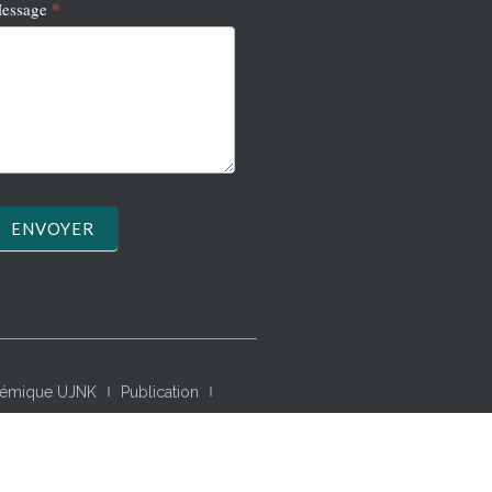
*
essage
ENVOYER
adémique UJNK
Publication
irtuelle en mathématiques
ique, économique, nature