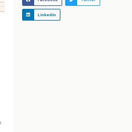
LinkedIn
.