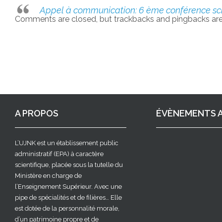
Appel à communication: 6 ème conférence sci
Comments are closed, but trackbacks and pingbacks are
A PROPOS
ÉVÈNEMENTS A
L’UJNK est un établissement public
administratif (EPA) à caractère
scientifique, placée sous la tutelle du
Ministère en charge de
l’Enseignement Supérieur. Avec une
pipe de spécialités et de filières… Elle
est dotée de la personnalité morale,
d’un patrimoine propre et de