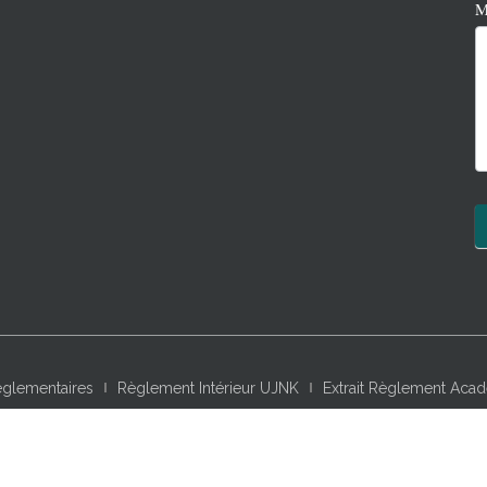
M
eglementaires
Règlement Intérieur UJNK
Extrait Règlement Ac
charger
6303 eBooks Gratuits – Livres pour Tous
Bibliothèque v
en ligne
Glossaires dictionnaires visuel anglais-français, informat