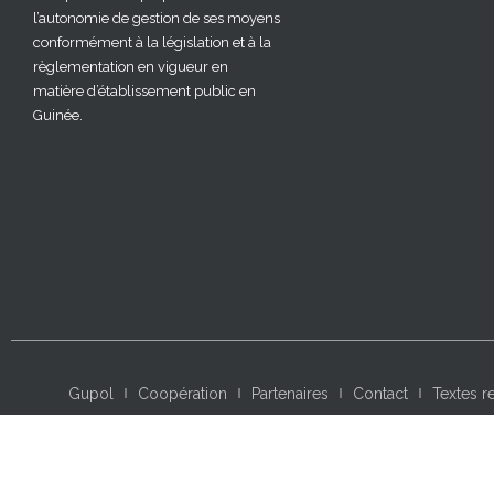
l’autonomie de gestion de ses moyens
conformément à la législation et à la
règlementation en vigueur en
matière d’établissement public en
Guinée.
Gupol
Coopération
Partenaires
Contact
Textes r
Bibliothèque Virtuelle – Grandes œuvres littéraires à télé
Wikipédia, l’encyclopédie libre
Apprendre l’Anglais 