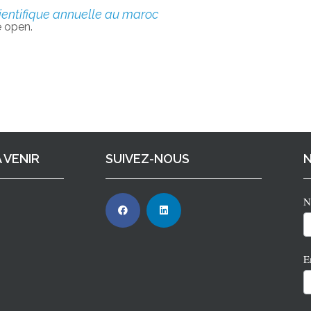
entifique annuelle au maroc
 open.
 VENIR
SUIVEZ-NOUS
N
2
E