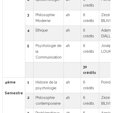
crédits
3
Philosophie
4h
6
Zézé
Moderne
crédits
BILIVO
4
Ethique
4h
6
Adama
crédits
DIALL
5
Psychologie de
4h
6
Joséph
la
crédits
LOUA
Communication
30
crédits
4ème
1
Histoire de la
4h
6
Poind
psychologie
crédits
Semestre
2
Philosophie
4h
6
Zézé
contemporaine
crédits
BILIVO
3
Problématique
4h
6
Agnès