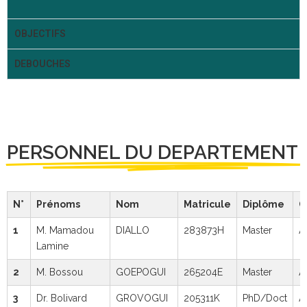
OBJECTIFS
DEBOUCHES
PERSONNEL DU DEPARTEMENT
N°
Prénoms
Nom
Matricule
Diplôme
G
1
M. Mamadou
DIALLO
283873H
Master
A
Lamine
2
M. Bossou
GOEPOGUI
265204E
Master
A
3
Dr. Bolivard
GROVOGUI
205311K
PhD/Doct
A