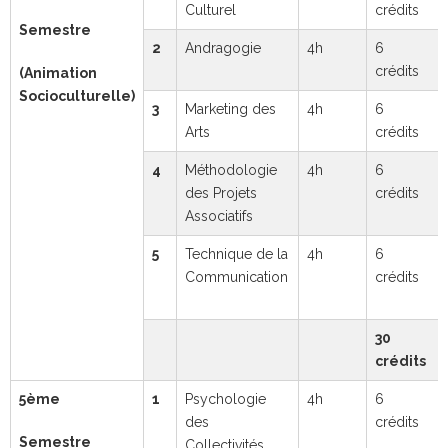
Culturel
crédits
Semestre
2
Andragogie
4h
6
crédits
(Animation
Socioculturelle)
3
Marketing des
4h
6
Arts
crédits
4
Méthodologie
4h
6
des Projets
crédits
Associatifs
5
Technique de la
4h
6
Communication
crédits
30
crédits
5ème
1
Psychologie
4h
6
des
crédits
Semestre
Collectivités