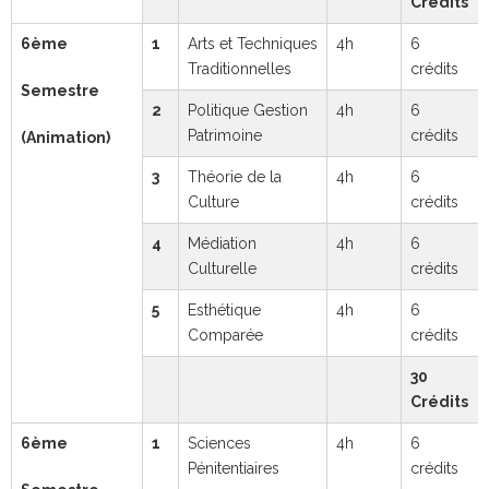
Crédits
6ème
1
Arts et Techniques
4h
6
Traditionnelles
crédits
Semestre
2
Politique Gestion
4h
6
Patrimoine
crédits
(Animation)
3
Théorie de la
4h
6
Culture
crédits
4
Médiation
4h
6
Culturelle
crédits
5
Esthétique
4h
6
Comparée
crédits
30
Crédits
6ème
1
Sciences
4h
6
Pénitentiaires
crédits