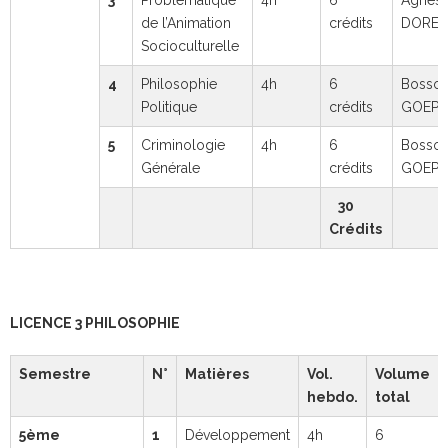
de l’Animation
crédits
DORE
Socioculturelle
4
Philosophie
4h
6
Bosso
Politique
crédits
GOEPO
5
Criminologie
4h
6
Bosso
Générale
crédits
GOEPO
30
Crédits
LICENCE 3 PHILOSOPHIE
Semestre
N°
Matières
Vol.
Volume
hebdo.
total
5ème
1
Développement
4h
6