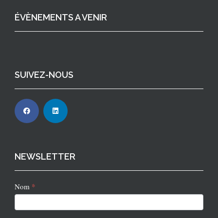
ÉVÈNEMENTS A VENIR
SUIVEZ-NOUS
NEWSLETTER
Newsletter
*
Nom
2