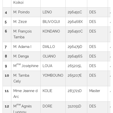
Koïkoï
4
M. Poindo
LENO
296491C
DES
A
5
M. Zézé
BILIVOGUI
296468X
DES
A
6
M. François
KONDANO
296490C
DES
A
Tamba
7
M. Adama I
DIALLO
296479D
DES
A
8
M. Denga
OLIANO
296496S
DES
A
me
9
M
Joséphine
LOUA
265205L
DES
A
10
M. Tamba
YOMBOUNO
265207E
DES
A
Cely
11
Mme Jeanne d
KOLIE
283721D
Master
A
Arc
me
12
M
Agnès
DORE
312051D
DES
A
Luopou