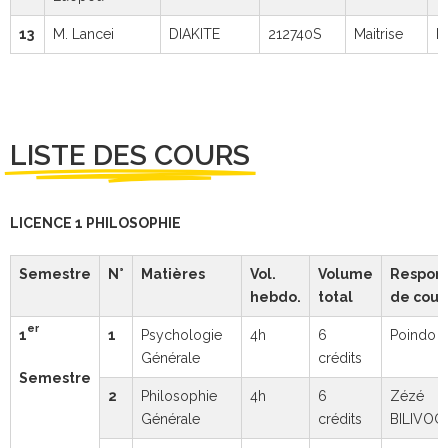
13
M. Lancei
DIAKITE
212740S
Maitrise
N
LISTE DES COURS
LICENCE 1 PHILOSOPHIE
Semestre
N°
Matières
Vol.
Volume
Respon
hebdo.
total
de cour
er
1
1
Psychologie
4h
6
Poindo 
Générale
crédits
Semestre
2
Philosophie
4h
6
Zézé
Générale
crédits
BILIVOG