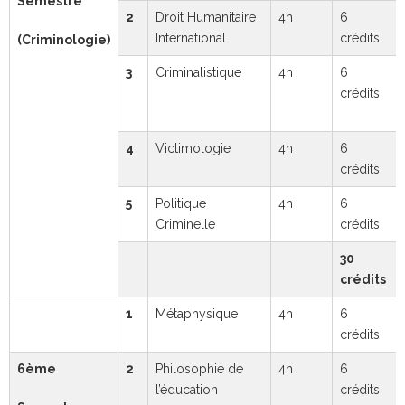
Semestre
2
Droit Humanitaire
4h
6
International
crédits
(Criminologie)
3
Criminalistique
4h
6
crédits
4
Victimologie
4h
6
crédits
5
Politique
4h
6
Criminelle
crédits
30
crédits
1
Métaphysique
4h
6
crédits
6ème
2
Philosophie de
4h
6
l’éducation
crédits