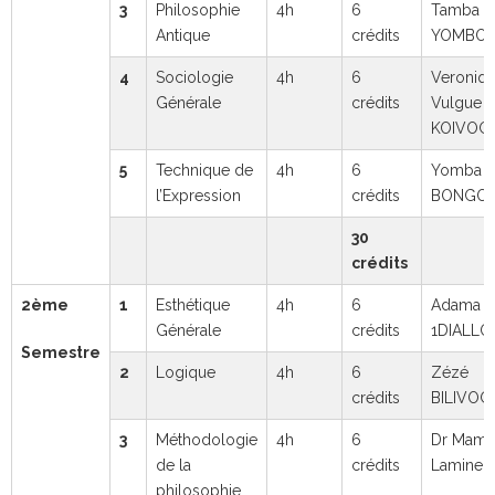
3
Philosophie
4h
6
Tamba C
Antique
crédits
YOMBO
4
Sociologie
4h
6
Veroniq
Générale
crédits
Vulgue
KOIVOG
5
Technique de
4h
6
Yomba
l’Expression
crédits
BONGO
30
crédits
2ème
1
Esthétique
4h
6
Adama
Générale
crédits
1DIALLO
Semestre
2
Logique
4h
6
Zézé
crédits
BILIVOG
3
Méthodologie
4h
6
Dr Mam
de la
crédits
Lamine 
philosophie