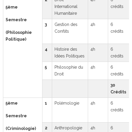
International
crédits
5ème
Humanitaire
Semestre
3
Gestion des
4h
6
Conflits
crédits
(Philosophie
Politique)
4
Histoire des
4h
6
Idées Politiques
crédits
5
Philosophie du
4h
6
Droit
crédits
30
Crédits
5ème
1
Polémologie
4h
6
crédits
Semestre
2
Anthropologie
4h
6
(Criminologie)