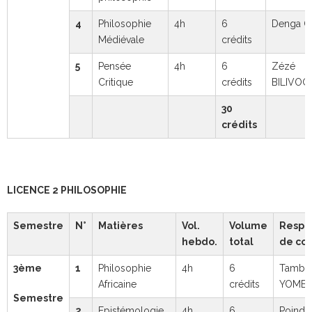
4
Philosophie
4h
6
Denga O
Médiévale
crédits
5
Pensée
4h
6
Zézé
Critique
crédits
BILIVOG
30
crédits
LICENCE 2 PHILOSOPHIE
Semestre
N°
Matières
Vol.
Volume
Respo
hebdo.
total
de cou
3ème
1
Philosophie
4h
6
Tamba 
Africaine
crédits
YOMB
Semestre
2
Epistémologie
4h
6
Poind