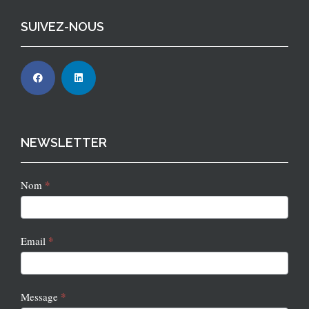
SUIVEZ-NOUS
NEWSLETTER
Newsletter
*
Nom
2
*
Email
*
Message