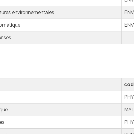
sures environnementales
ENV
éomatique
ENV
prises
cod
PHY
ique
MAT
es
PHY