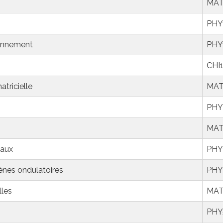
MAT
PHY
ronnement
PHY
CHI
atricielle
MAT
PHY
MAT
iaux
PHY
nes ondulatoires
PHY
lles
MAT
PHY