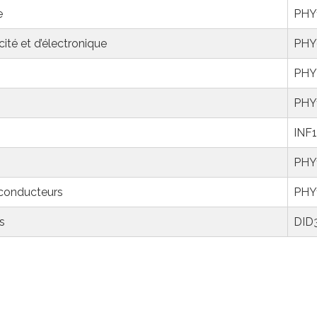
e
PHY
cité et d’électronique
PHY
PHY
PHY
INF
PHY
-conducteurs
PHY
s
DID