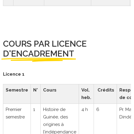
COURS PAR LICENCE
D'ENCADREMENT
Licence 1
Semestre
N°
Cours
Vol.
Crédits
Respo
heb.
de co
Premier
1
Histoire de
4 h
6
Pr. M
semestre
Guinée, des
Dindé 
origines à
l’indépendance