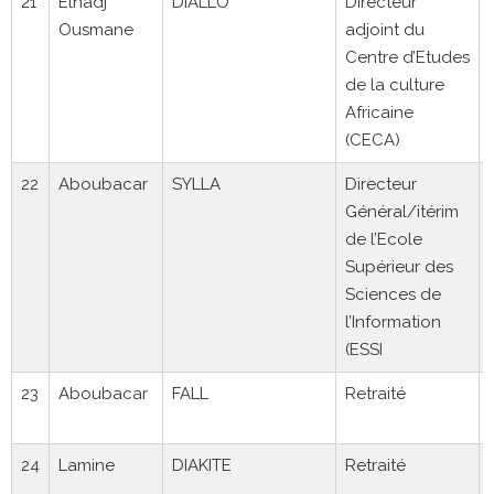
21
Elhadj
DIALLO
Directeur
Ousmane
adjoint du
Centre d’Etudes
de la culture
Africaine
(CECA)
22
Aboubacar
SYLLA
Directeur
Général/itérim
de l’Ecole
Supérieur des
Sciences de
l’Information
(ESSI
23
Aboubacar
FALL
Retraité
24
Lamine
DIAKITE
Retraité