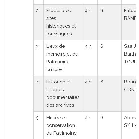
2
Etudes des
4 h
6
Fatou
sites
BAMB
historiques et
touristiques
3
Lieux de
4 h
6
Saa J
mémoire et du
Barth
Patrimoine
TOUDO
culturel
4
Historien et
4 h
6
Bound
sources
COND
documentaires
des archives
5
Musée et
4 h
6
Aboub
conservation
SYLLA
du Patrimoine