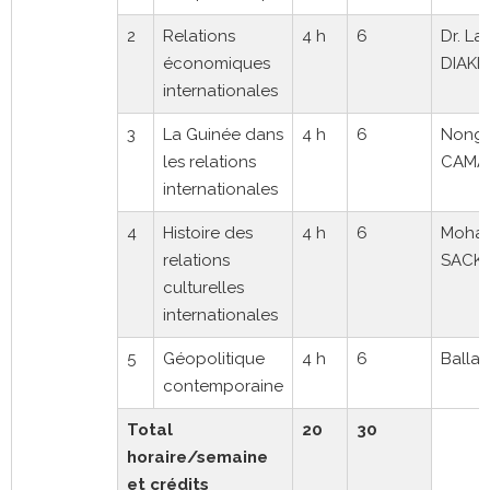
2
Relations
4 h
6
Dr. La
économiques
DIAKI
internationales
3
La Guinée dans
4 h
6
Nong
les relations
CAMA
internationales
4
Histoire des
4 h
6
Moha
relations
SACK
culturelles
internationales
5
Géopolitique
4 h
6
Balla 
contemporaine
Total
20
30
horaire/semaine
et crédits