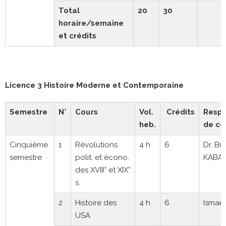
Total
20
30
horaire/semaine
et crédits
Licence 3 Histoire Moderne et Contemporaine
Semestre
N°
Cours
Vol.
Crédits
Respo
heb.
de co
Cinquième
1
Révolutions
4 h
6
Dr. Br
semestre
polit. et écono.
KABA
des XVIII° et XIX°
s.
2
Histoire des
4 h
6
Ismaë
USA