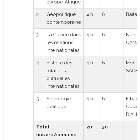
Europe-Afrique
2
Géopolitique
4 h
6
Balla 
contemporaine
3
La Guinée dans
4 h
6
Nong
les relations
CAMA
internationales
4
Histoire des
4 h
6
Moha
relations
SACK
culturelles
internationales
5
Sociologie
4 h
6
Elhadj
politique
Ousm
DIALL
Total
20
30
horaire/semaine