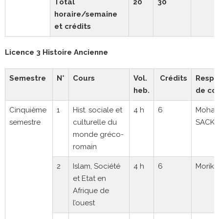
Total
20
30
horaire/semaine
et crédits
Licence 3 Histoire Ancienne
Semestre
N°
Cours
Vol.
Crédits
Respo
heb.
de co
Cinquième
1
Hist. sociale et
4 h
6
Moha
semestre
culturelle du
SACK
monde gréco-
romain
2
Islam, Société
4 h
6
Morikè
et Etat en
Afrique de
l’ouest