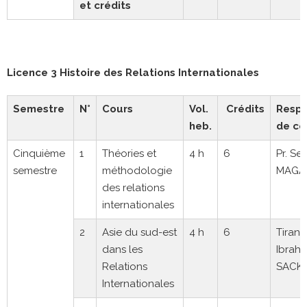
et crédits
Licence 3 Histoire des Relations Internationales
Semestre
N°
Cours
Vol.
Crédits
Respo
heb.
de co
Cinquième
1
Théories et
4 h
6
Pr. Se
semestre
méthodologie
MAGA
des relations
internationales
2
Asie du sud-est
4 h
6
Tirank
dans les
Ibrahi
Relations
SACK
Internationales