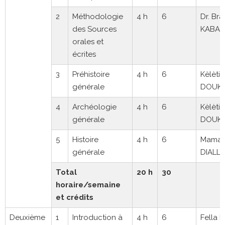
2
Méthodologie
4 h
6
Dr. Br
des Sources
KABA
orales et
écrites
3
Préhistoire
4 h
6
Kèlètig
générale
DOUK
4
Archéologie
4 h
6
Kèlètig
générale
DOUK
5
Histoire
4 h
6
Mamad
générale
DIALL
Total
20 h
30
horaire/semaine
et crédits
Deuxième
1
Introduction à
4 h
6
Fella 