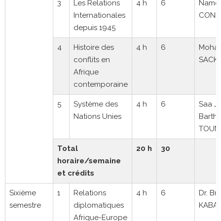
3
Les Relations
4 h
6
Namo
Internationales
COND
depuis 1945
4
Histoire des
4 h
6
Moha
conflits en
SACK
Afrique
contemporaine
5
Système des
4 h
6
Saa J
Nations Unies
Barth
TOUN
Total
20 h
30
horaire/semaine
et crédits
Sixième
1
Relations
4 h
6
Dr. Br
semestre
diplomatiques
KABA
Afrique-Europe