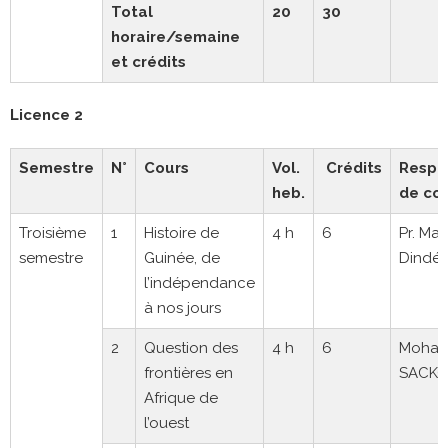
Total
20
30
horaire/semaine
et crédits
Licence 2
Semestre
N°
Cours
Vol.
Crédits
Respo
heb.
de co
Troisième
1
Histoire de
4 h
6
Pr. M
semestre
Guinée, de
Dindé 
l’indépendance
à nos jours
2
Question des
4 h
6
Moha
frontières en
SACK
Afrique de
l’ouest