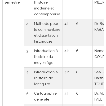
semestre
l’histoire
MILLI
moderne et
contemporaine
2
Méthode pour
4 h
6
Dr. Br
le commentaire
KABA
et dissertation
historiques
3
Introduction à
4 h
6
Namo
l’histoire du
COND
moyen âge
4
Introduction à
4 h
6
Saa Jo
l’histoire de
Barthe
l’antiquité
TOUDO
5
Cartographie
4 h
6
Dr. Ab
générale
FALL