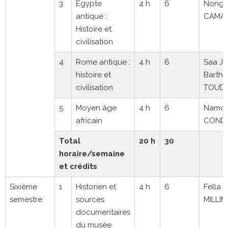
3
Egypte
4 h
6
Nong
antique :
CAMA
Histoire et
civilisation
4
Rome antique :
4 h
6
Saa J
histoire et
Barth
civilisation
TOUDO
5
Moyen âge
4 h
6
Namo
africain
COND
Total
20 h
30
horaire/semaine
et crédits
Sixième
1
Historien et
4 h
6
Fella 
semestre
sources
MILLI
documentaires
du musée