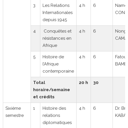
3
Les Relations
4 h
6
Namo
Internationales
COND
depuis 1945
4
Conquêtes et
4 h
6
Nong
résistances en
CAMA
Afrique
5
Histoire de
4 h
6
Fatou
l’Afrique
BAMB
contemporaine
Total
20 h
30
horaire/semaine
et crédits
Sixième
1
Histoire des
4 h
6
Dr. Br
semestre
relations
KABA
diplomatiques