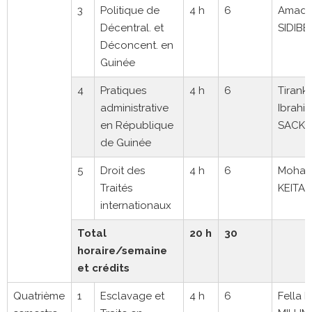
3
Politique de
4 h
6
Amad
Décentral. et
SIDIBE
Déconcent. en
Guinée
4
Pratiques
4 h
6
Tirank
administrative
Ibrahim
en République
SACK
de Guinée
5
Droit des
4 h
6
Moham
Traités
KEITA
internationaux
Total
20 h
30
horaire/semaine
et crédits
Quatrième
1
Esclavage et
4 h
6
Fella 