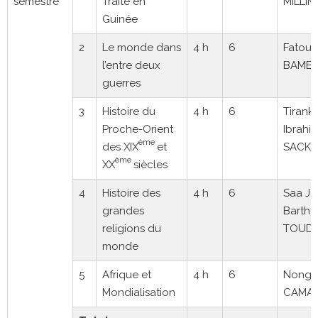
semestre
Traite en
MILLI
Guinée
2
Le monde dans
4 h
6
Fatou
l’entre deux
BAMB
guerres
3
Histoire du
4 h
6
Tirank
Proche-Orient
Ibrahim
ème
des XIX
et
SACK
ème
XX
siècles
4
Histoire des
4 h
6
Saa Jo
grandes
Barthe
religions du
TOUDO
monde
5
Afrique et
4 h
6
Nong
Mondialisation
CAMA