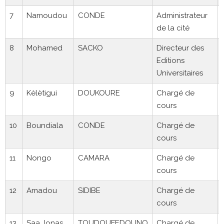
7
Namoudou
CONDE
Administrateur
de la cité
8
Mohamed
SACKO
Directeur des
Editions
Universitaires
9
Kèlètigui
DOUKOURE
Chargé de
cours
10
Boundiala
CONDE
Chargé de
cours
11
Nongo
CAMARA
Chargé de
cours
12
Amadou
SIDIBE
Chargé de
cours
13
Saa Jonas
TOUDOUFEDOUNO
Chargé de