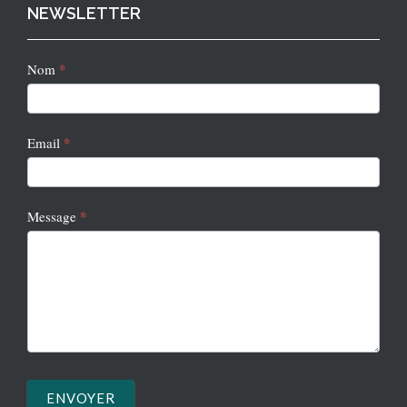
NEWSLETTER
Newsletter
*
Nom
2
*
Email
*
Message
ENVOYER