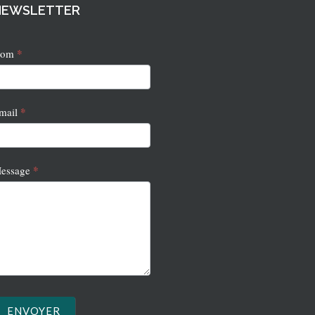
NEWSLETTER
*
ewsletter
Nom
*
mail
*
essage
ENVOYER