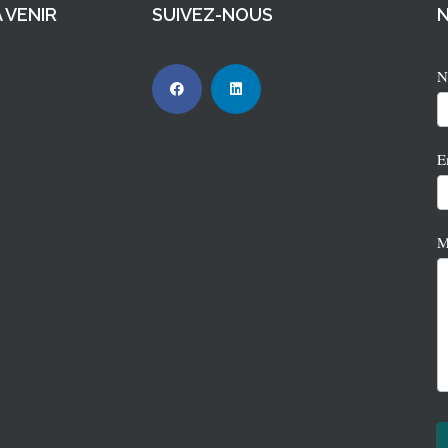
 VENIR
SUIVEZ-NOUS
N
2
E
M