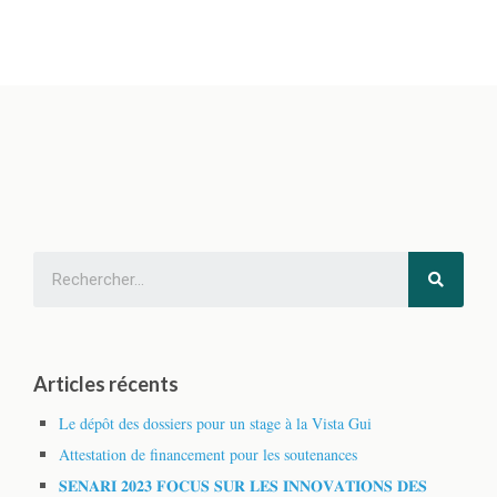
Articles récents
Le dépôt des dossiers pour un stage à la Vista Gui
Attestation de financement pour les soutenances
𝐒𝐄𝐍𝐀𝐑𝐈 𝟐𝟎𝟐𝟑 𝐅𝐎𝐂𝐔𝐒 𝐒𝐔𝐑 𝐋𝐄𝐒 𝐈𝐍𝐍𝐎𝐕𝐀𝐓𝐈𝐎𝐍𝐒 𝐃𝐄𝐒