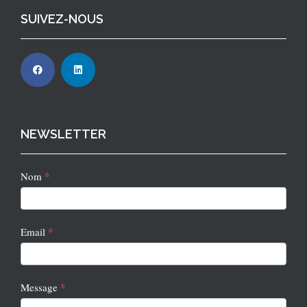
SUIVEZ-NOUS
NEWSLETTER
Newsletter
*
Nom
2
*
Email
*
Message