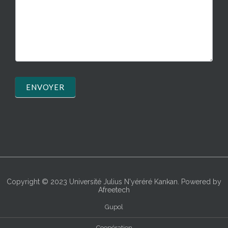
ENVOYER
Copyright © 2023
Université Julius N'yéréré Kankan
. Powered by
Afreetech
Gupol
Coopération