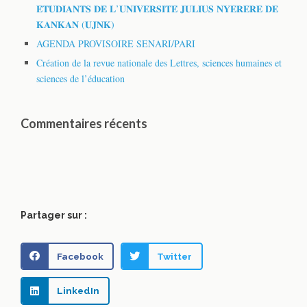
𝐄́𝐓𝐔𝐃𝐈𝐀𝐍𝐓𝐒 𝐃𝐄 𝐋’𝐔𝐍𝐈𝐕𝐄𝐑𝐒𝐈𝐓𝐄́ 𝐉𝐔𝐋𝐈𝐔𝐒 𝐍𝐘𝐄𝐑𝐄𝐑𝐄 𝐃𝐄
𝐊𝐀𝐍𝐊𝐀𝐍 (𝐔𝐉𝐍𝐊)
AGENDA PROVISOIRE SENARI/PARI
Création de la revue nationale des Lettres, sciences humaines et
sciences de l’éducation
Commentaires récents
Partager sur :
Facebook
Twitter
LinkedIn