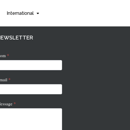
International
NEWSLETTER
*
ewsletter
Nom
*
mail
*
essage