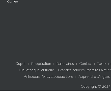
Guinée.
Gupol
Coopération
Partenaires
Contact
Textes r
Bibliothèque Virtuelle – Grandes œuvres littéraires à télé
Wikipédia, l’encyclopédie libre
Apprendre l’Anglais 
Copyright © 202