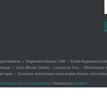
eglementaires
Règlement Intérieur UJNK
Extrait Règlement Ac
charger
6303 eBooks Gratuits – Livres pour Tous
Bibliothèque v
en ligne
Glossaires dictionnaires visuel anglais-français, informat
3
Université Julius N'yéréré Kankan
. Powered by
Afreetech