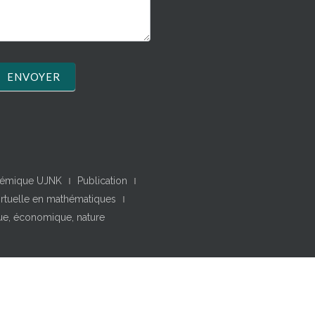
ENVOYER
adémique UJNK
Publication
irtuelle en mathématiques
ique, économique, nature