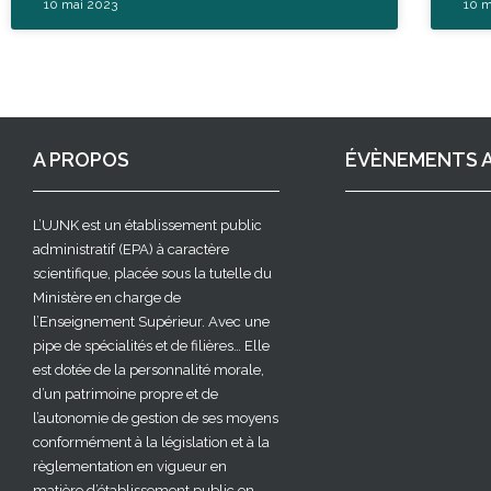
10 mai 2023
10 m
A PROPOS
ÉVÈNEMENTS A
L’UJNK est un établissement public
administratif (EPA) à caractère
scientifique, placée sous la tutelle du
Ministère en charge de
l’Enseignement Supérieur. Avec une
pipe de spécialités et de filières… Elle
est dotée de la personnalité morale,
d’un patrimoine propre et de
l’autonomie de gestion de ses moyens
conformément à la législation et à la
règlementation en vigueur en
matière d’établissement public en