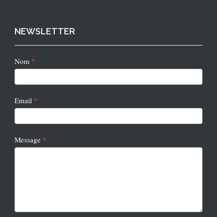
NEWSLETTER
Newsletter
*
Nom
2
*
Email
*
Message