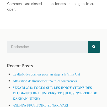
Comments are closed, but trackbacks and pingbacks are
open.
Recent Posts
Le dépôt des dossiers pour un stage à la Vista Gui
Attestation de financement pour les soutenances
𝐒𝐄𝐍𝐀𝐑𝐈 𝟐𝟎𝟐𝟑 𝐅𝐎𝐂𝐔𝐒 𝐒𝐔𝐑 𝐋𝐄𝐒 𝐈𝐍𝐍𝐎𝐕𝐀𝐓𝐈𝐎𝐍𝐒 𝐃𝐄𝐒
𝐄́𝐓𝐔𝐃𝐈𝐀𝐍𝐓𝐒 𝐃𝐄 𝐋’𝐔𝐍𝐈𝐕𝐄𝐑𝐒𝐈𝐓𝐄́ 𝐉𝐔𝐋𝐈𝐔𝐒 𝐍𝐘𝐄𝐑𝐄𝐑𝐄 𝐃𝐄
𝐊𝐀𝐍𝐊𝐀𝐍 (𝐔𝐉𝐍𝐊)
AGENDA PROVISOIRE SENARI/PARI