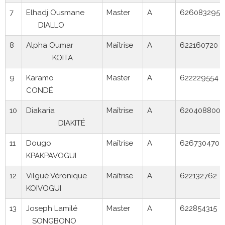
7
Elhadj Ousmane
Master
A
626083295
DIALLO
8
Alpha Oumar
Maîtrise
A
622160720
KOITA
9
Karamo
Master
A
622229554
CONDÉ
10
Diakaria
Maîtrise
A
620408800
DIAKITÉ
11
Dougo
Maîtrise
A
626730470
KPAKPAVOGUI
12
Vilgué Véronique
Maîtrise
A
622132762
KOIVOGUI
13
Joseph Lamilé
Master
A
622854315
SONGBONO