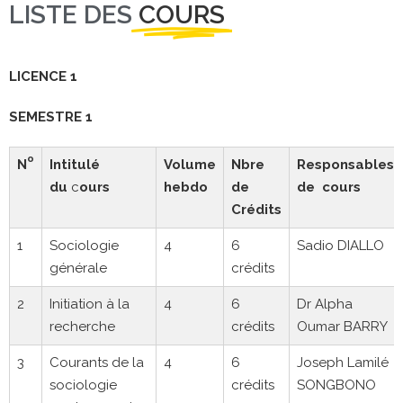
LISTE DES
COURS
LICENCE 1
SEMESTRE 1
o
N
Intitulé
Volume
Nbre
Responsables
du
c
ours
hebdo
de
de cours
Crédits
1
Sociologie
4
6
Sadio DIALLO
générale
crédits
2
Initiation à la
4
6
Dr Alpha
recherche
crédits
Oumar BARRY
3
Courants de la
4
6
Joseph Lamilé
sociologie
crédits
SONGBONO