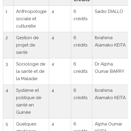
1
Anthropologie
4
6
Sadio DIALLO
sociale et
crédits
culturelle
2
Gestion de
4
6
Ibrahima
projet de
crédits
Alamako KEITA
santé
3
Sociologie de
4
6
Dr Alpha
la santé et de
crédits
Oumar BARRY
la Maladie
4
Système et
4
6
Ibrahima
politique de
crédits
Alamako KEITA
santé en
Guinée
5
Quelques
4
6
Alpha Oumar