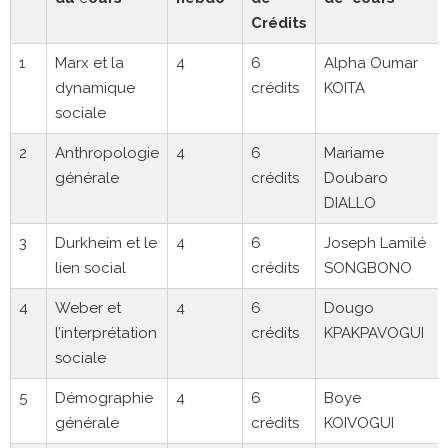
Crédits
1
Marx et la
4
6
Alpha Oumar
dynamique
crédits
KOITA
sociale
2
Anthropologie
4
6
Mariame
générale
crédits
Doubaro
DIALLO
3
Durkheim et le
4
6
Joseph Lamilé
lien social
crédits
SONGBONO
4
Weber et
4
6
Dougo
l’interprétation
crédits
KPAKPAVOGUI
sociale
5
Démographie
4
6
Boye
générale
crédits
KOIVOGUI