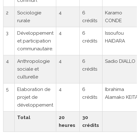
commun.
2
Sociologie
4
6
Karamo
rurale
crédits
CONDE
3
Développement
4
6
Issoufou
et participation
crédits
HAIDARA
communautaire.
4
Anthropologie
4
6
Sadio DIALLO
sociale et
crédits
culturelle
5
Elaboration de
4
6
Ibrahima
projet de
crédits
Alamako KEITA
développement
Total
20
30
heures
crédits