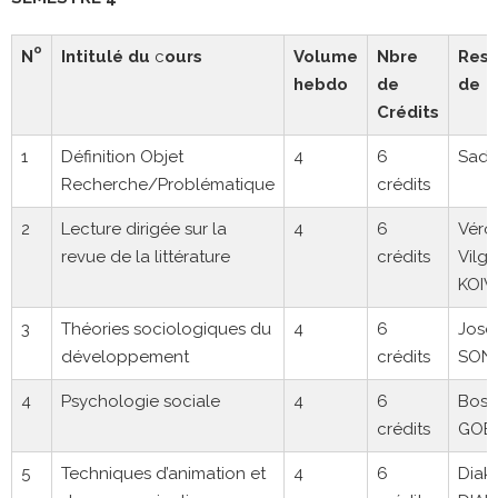
o
N
Intitulé du
c
ours
Volume
Nbre
Resp
hebdo
de
de c
Crédits
1
Définition Objet
4
6
Sadi
Recherche/Problématique
crédits
2
Lecture dirigée sur la
4
6
Véro
revue de la littérature
crédits
Vilg
KOIV
3
Théories sociologiques du
4
6
Jose
développement
crédits
SON
4
Psychologie sociale
4
6
Boss
crédits
GOE
5
Techniques d’animation et
4
6
Diaka