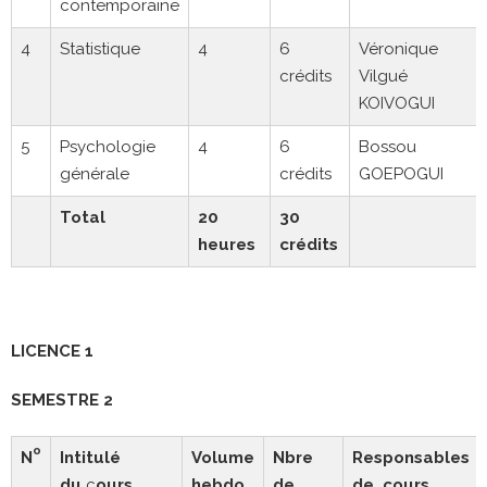
contemporaine
4
Statistique
4
6
Véronique
crédits
Vilgué
KOIVOGUI
5
Psychologie
4
6
Bossou
générale
crédits
GOEPOGUI
Total
20
30
heures
crédits
LICENCE 1
SEMESTRE 2
o
N
Intitulé
Volume
Nbre
Responsables
du
c
ours
hebdo
de
de cours