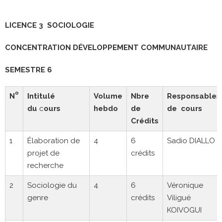
LICENCE 3 SOCIOLOGIE
CONCENTRATION DÉVELOPPEMENT COMMUNAUTAIRE
SEMESTRE 6
o
N
Intitulé
Volume
Nbre
Responsables
du
c
ours
hebdo
de
de cours
Crédits
1
Élaboration de
4
6
Sadio DIALLO
projet de
crédits
recherche
2
Sociologie du
4
6
Véronique
genre
crédits
Viligué
KOIVOGUI