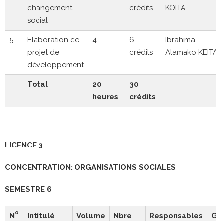
changement
crédits
KOITA
social
5
Elaboration de
4
6
Ibrahima
projet de
crédits
Alamako KEITA
développement
Total
20
30
heures
crédits
LICENCE 3
CONCENTRATION: ORGANISATIONS SOCIALES
SEMESTRE 6
o
N
Intitulé
Volume
Nbre
Responsables
Gr