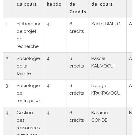
du
c
ours
hebdo
de
de cours
Crédits
1
Elaboration
4
6
Sadio DIALLO
A
de projet
crédits
de
recherche
2
Sociologie
4
6
Pascal
A
de la
crédits
KALIVOGUI
famille
3
Sociologie
4
6
Dougo
A
de
crédits
KPAKPAVOGUI
l’entreprise
4
Gestion
4
6
Karamo
N
des
crédits
CONDE
ressources