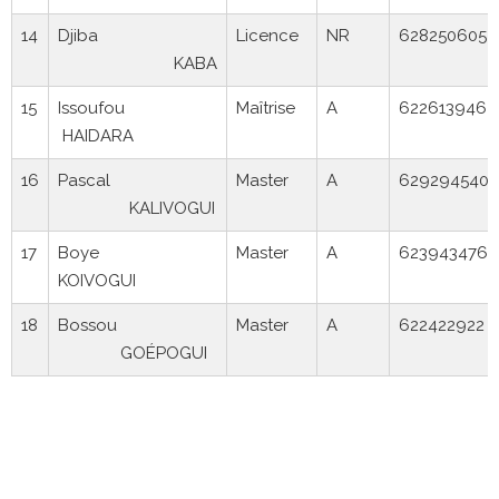
14
Djiba
Licence
NR
628250605
KABA
15
Issoufou
Maîtrise
A
622613946
HAIDARA
16
Pascal
Master
A
629294540
KALIVOGUI
17
Boye
Master
A
623943476
KOIVOGUI
18
Bossou
Master
A
622422922
GOÉPOGUI