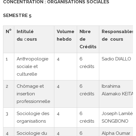
CONCENTRATION : ORGANISATIONS SOCIALES
SEMESTRE 5
o
N
Intitulé
Volume
Nbre
Responsables
du
c
ours
hebdo
de
de cours
Crédits
1
Anthropologie
4
6
Sadio DIALLO
sociale et
crédits
culturelle
2
Chômage et
4
6
Ibrahima
insertion
crédits
Alamako KEITA
professionnelle
3
Sociologie des
4
6
Joseph Lamilé
organisations
crédits
SONGBONO
4
Sociologie du
4
6
Alpha Oumar