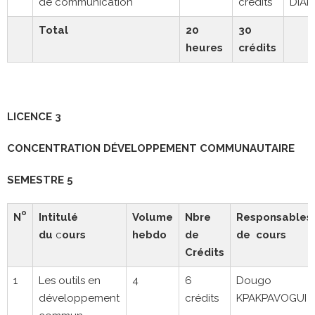
de communication
crédits
DIAK
Total
20
30
heures
crédits
LICENCE 3
CONCENTRATION D
É
VELOPPEMENT COMMUNAUTAIRE
SEMESTRE 5
o
N
Intitulé
Volume
Nbre
Responsables
du
c
ours
hebdo
de
de cours
Crédits
1
Les outils en
4
6
Dougo
développement
crédits
KPAKPAVOGUI