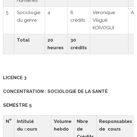
humaines
5
Sociologie
4
6
Véronique
A
du genre
crédits
Viligué
KOIVOGUI
Total
20
30
heures
crédits
LICENCE 3
CONCENTRATION : SOCIOLOGIE DE LA SANT
É
SEMESTRE 5
o
N
Intitulé
Volume
Nbre
Responsables
du
c
ours
hebdo
de
de cours
Crédits