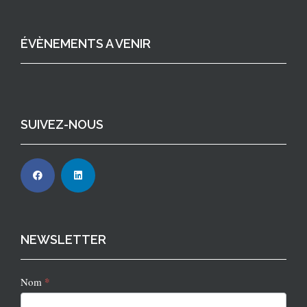
ÉVÈNEMENTS A VENIR
SUIVEZ-NOUS
NEWSLETTER
Newsletter
*
Nom
2